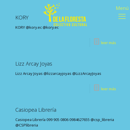
KORY
KORY @kory.ec @kory.ec
leer más
Lizz Arcay Joyas
Lizz Arcay Joyas @lizzarcayjoyas @LizzArcayJoyas
leer más
Casiopea Librería
Casiopea Librería 099 905 0806 0984627655 @csp_libreria
@CSPlibreria