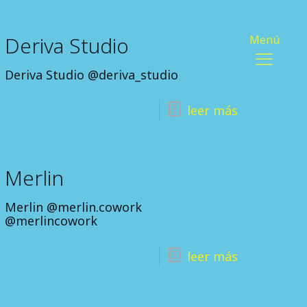
Deriva Studio
Deriva Studio @deriva_studio
leer más
Merlin
Merlin @merlin.cowork
@merlincowork
leer más