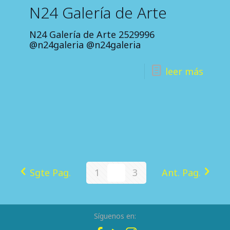
N24 Galería de Arte
N24 Galería de Arte 2529996
@n24galeria @n24galeria
leer más
Sgte Pag.
1
2
3
Ant. Pag.
Síguenos en: