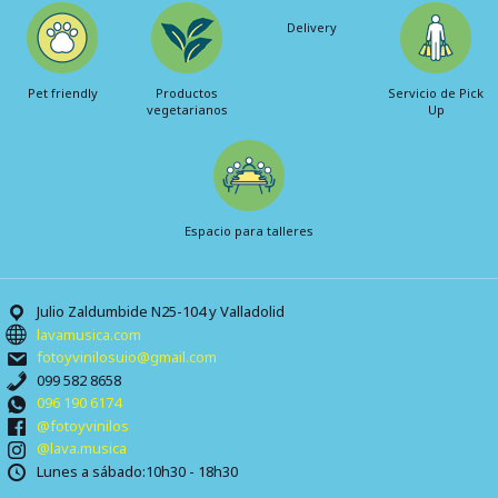
Delivery
Pet friendly
Productos
Servicio de Pick
vegetarianos
Up
Espacio para talleres
Julio Zaldumbide N25-104 y Valladolid
lavamusica.com
fotoyvinilosuio@gmail.com
099 582 8658
096 190 6174
@fotoyvinilos
@lava.musica
Lunes a sábado:10h30 - 18h30