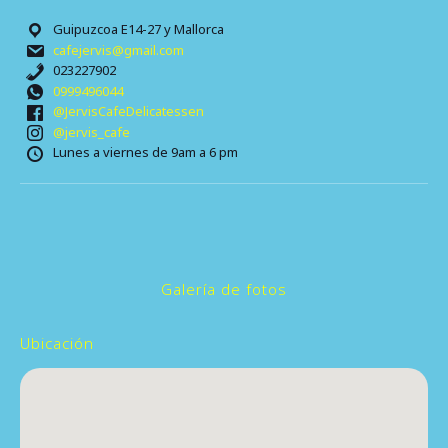
Guipuzcoa E14-27 y Mallorca
cafejervis@gmail.com
023227902
0999496044
@JervisCafeDelicatessen
@jervis_cafe
Lunes a viernes de 9am a 6 pm
Galería de fotos
Ubicación