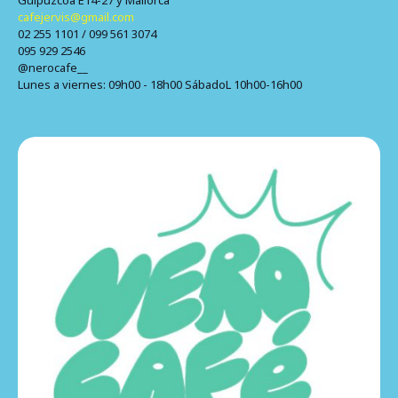
Guipuzcoa E14-27 y Mallorca
cafejervis@gmail.com
02 255 1101 / 099 561 3074
095 929 2546
@nerocafe__
Lunes a viernes: 09h00 - 18h00 SábadoL 10h00-16h00